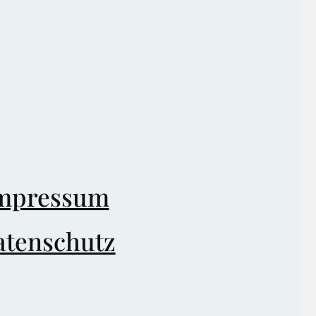
s
mpressum
atenschutz